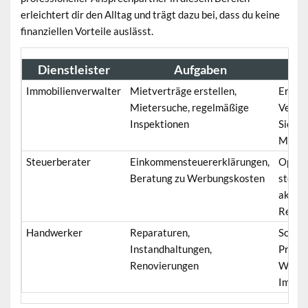
erleichtert dir den Alltag und trägt dazu bei, dass du keine
finanziellen Vorteile auslässt.
Dienstleister
Aufgaben
Immobilienverwalter
Mietverträge erstellen,
Entlas
Mietersuche, regelmäßige
Verwa
Inspektionen
Sicher
Mietz
Steuerberater
Einkommensteuererklärungen,
Optim
Beratung zu Werbungskosten
steuer
aktuel
Recht
Handwerker
Reparaturen,
Schnel
Instandhaltungen,
Probl
Renovierungen
Werte
Immob