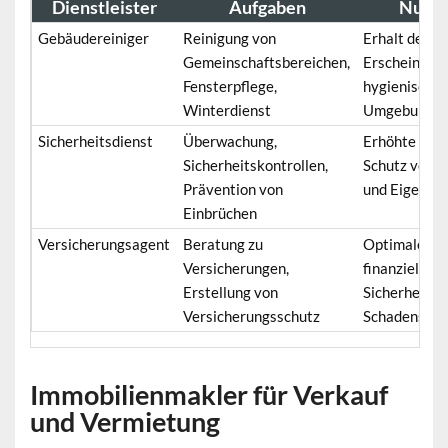
Dienstleister
Aufgaben
Nutz
Gebäudereiniger
Reinigung von
Erhalt des
Gemeinschaftsbereichen,
Erscheinungs
Fensterpflege,
hygienische
Winterdienst
Umgebung
Sicherheitsdienst
Überwachung,
Erhöhte Sich
Sicherheitskontrollen,
Schutz von 
Prävention von
und Eigentu
Einbrüchen
Versicherungsagent
Beratung zu
Optimaler Sc
Versicherungen,
finanzielle
Erstellung von
Sicherheit i
Versicherungsschutz
Schadensfall
Immobilienmakler für Verkauf
und Vermietung