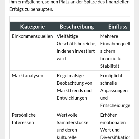
ihm ermöglichen, seinen Platz an der Spitze des finanziellen
Erfolgs zu behaupten.
Kategorie
Beschreibung
Einfluss
Einkommensquellen
Vielfältige
Mehrere
Geschäftsbereiche,
Einnahmequellen
in denen investiert
sichern
wird
finanzielle
Stabilität
Marktanalysen
Regelmäßige
Ermöglicht
Beobachtung von
schnelle
Markttrends und
Anpassungen
Entwicklungen
und
Entscheidungen
Persönliche
Wertvolle
Erhöhen
Interessen
Sammlerstücke
emotionalen
und deren
Wert und
kulturelle
Diversifikation