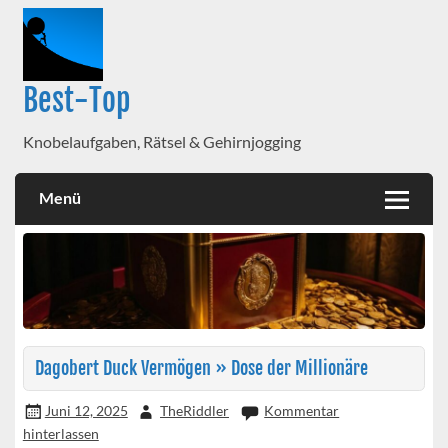
Best-Top
Knobelaufgaben, Rätsel & Gehirnjogging
Menü
Dagobert Duck Vermögen » Dose der Millionäre
Juni 12, 2025
TheRiddler
Kommentar
hinterlassen