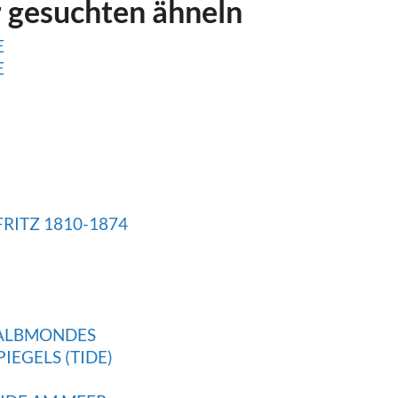
r gesuchten ähneln
E
E
RITZ 1810-1874
 HALBMONDES
EGELS (TIDE)