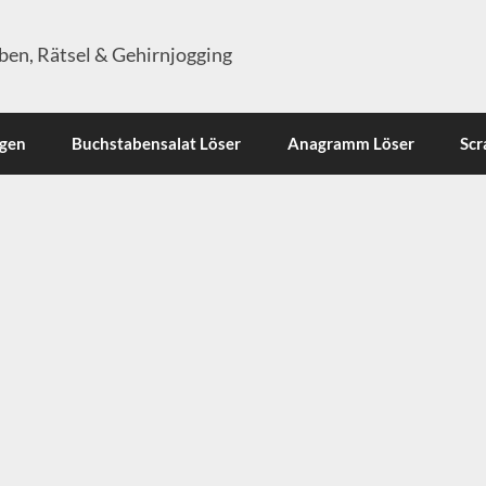
en, Rätsel & Gehirnjogging
ngen
Buchstabensalat Löser
Anagramm Löser
Scr