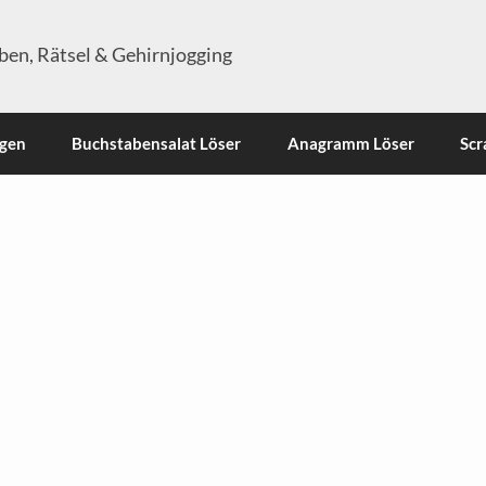
en, Rätsel & Gehirnjogging
ngen
Buchstabensalat Löser
Anagramm Löser
Scr