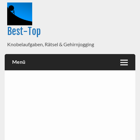
Best-Top
Knobelaufgaben, Rätsel & Gehirnjogging
Menü