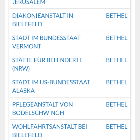
JERUSALEM
DIAKONIEANSTALT IN
BETHEL
BIELEFELD
STADT IM BUNDESSTAAT
BETHEL
VERMONT
STÄTTE FÜR BEHINDERTE
BETHEL
(NRW)
STADT IM US-BUNDESSTAAT
BETHEL
ALASKA
PFLEGEANSTALT VON
BETHEL
BODELSCHWINGH
WOHLFAHRTSANSTALT BEI
BETHEL
BIELEFELD