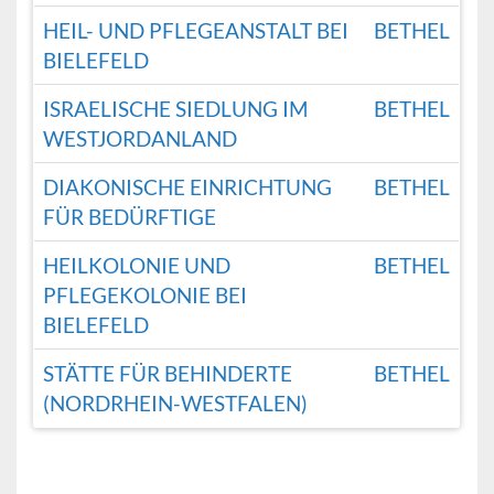
HEIL- UND PFLEGEANSTALT BEI
BETHEL
BIELEFELD
ISRAELISCHE SIEDLUNG IM
BETHEL
WESTJORDANLAND
DIAKONISCHE EINRICHTUNG
BETHEL
FÜR BEDÜRFTIGE
HEILKOLONIE UND
BETHEL
PFLEGEKOLONIE BEI
BIELEFELD
STÄTTE FÜR BEHINDERTE
BETHEL
(NORDRHEIN-WESTFALEN)