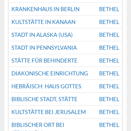
KRANKENHAUS IN BERLIN
BETHEL
KULTSTÄTTE IN KANAAN
BETHEL
STADT IN ALASKA (USA)
BETHEL
STADT IN PENNSYLVANIA
BETHEL
STÄTTE FÜR BEHINDERTE
BETHEL
DIAKONISCHE EINRICHTUNG
BETHEL
HEBRÄISCH: HAUS GOTTES
BETHEL
BIBLISCHE STADT, STÄTTE
BETHEL
KULTSTÄTTE BEI JERUSALEM
BETHEL
BIBLISCHER ORT BEI
BETHEL