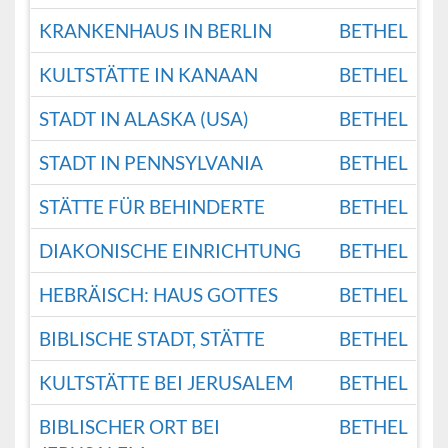
KRANKENHAUS IN BERLIN
BETHEL
KULTSTÄTTE IN KANAAN
BETHEL
STADT IN ALASKA (USA)
BETHEL
STADT IN PENNSYLVANIA
BETHEL
STÄTTE FÜR BEHINDERTE
BETHEL
DIAKONISCHE EINRICHTUNG
BETHEL
HEBRÄISCH: HAUS GOTTES
BETHEL
BIBLISCHE STADT, STÄTTE
BETHEL
KULTSTÄTTE BEI JERUSALEM
BETHEL
BIBLISCHER ORT BEI
BETHEL