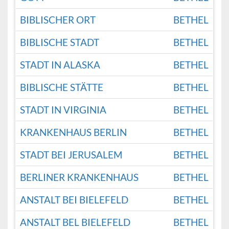
BIBLISCHER ORT
BETHEL
BIBLISCHE STADT
BETHEL
STADT IN ALASKA
BETHEL
BIBLISCHE STÄTTE
BETHEL
STADT IN VIRGINIA
BETHEL
KRANKENHAUS BERLIN
BETHEL
STADT BEI JERUSALEM
BETHEL
BERLINER KRANKENHAUS
BETHEL
ANSTALT BEI BIELEFELD
BETHEL
ANSTALT BEL BIELEFELD
BETHEL