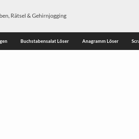
en, Rätsel & Gehirnjogging
ngen
Buchstabensalat Löser
Anagramm Löser
Scr