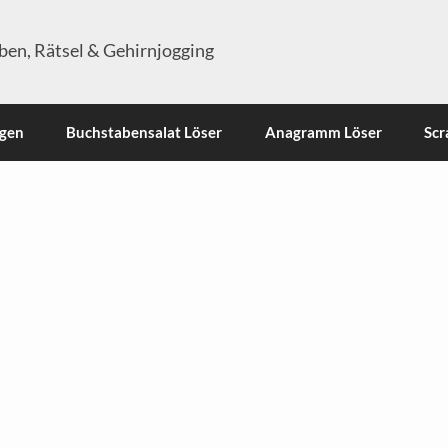
en, Rätsel & Gehirnjogging
ngen
Buchstabensalat Löser
Anagramm Löser
Scr