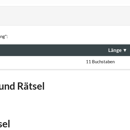
ung":
Länge
▼
11 Buchstaben
und Rätsel
sel