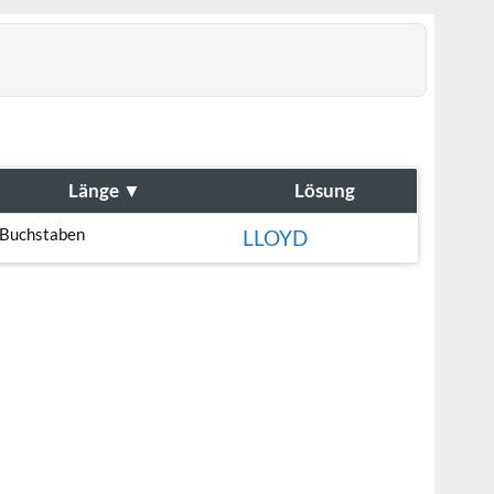
Länge
▼
Lösung
 Buchstaben
LLOYD