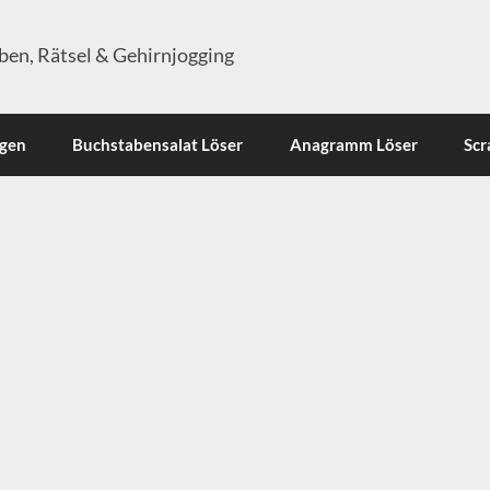
en, Rätsel & Gehirnjogging
ngen
Buchstabensalat Löser
Anagramm Löser
Scr