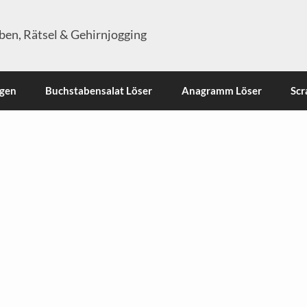
en, Rätsel & Gehirnjogging
ngen
Buchstabensalat Löser
Anagramm Löser
Scr