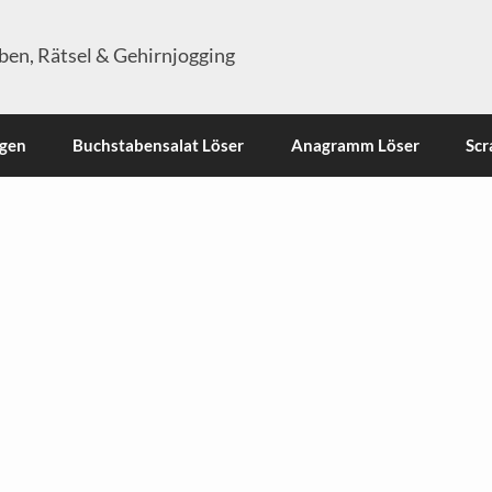
en, Rätsel & Gehirnjogging
ngen
Buchstabensalat Löser
Anagramm Löser
Scr