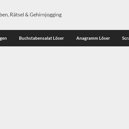
en, Rätsel & Gehirnjogging
ngen
Buchstabensalat Löser
Anagramm Löser
Scr