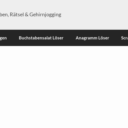
en, Rätsel & Gehirnjogging
ngen
Buchstabensalat Löser
Anagramm Löser
Scr