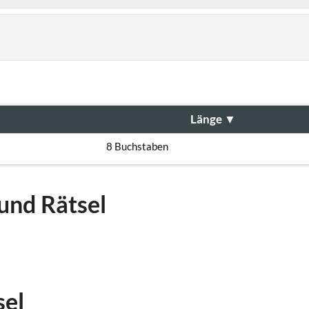
Länge
▼
8 Buchstaben
und Rätsel
sel