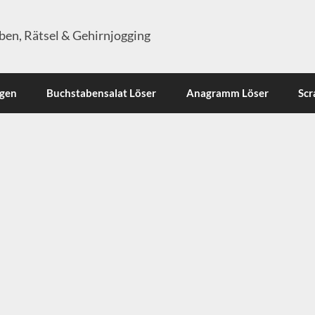
en, Rätsel & Gehirnjogging
ngen
Buchstabensalat Löser
Anagramm Löser
Scr