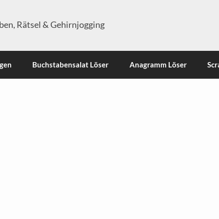
en, Rätsel & Gehirnjogging
ngen
Buchstabensalat Löser
Anagramm Löser
Scr