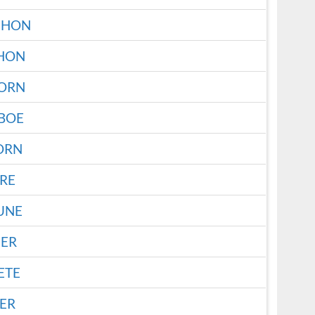
PHON
HON
ORN
BOE
ORN
RE
UNE
IER
ETE
ER