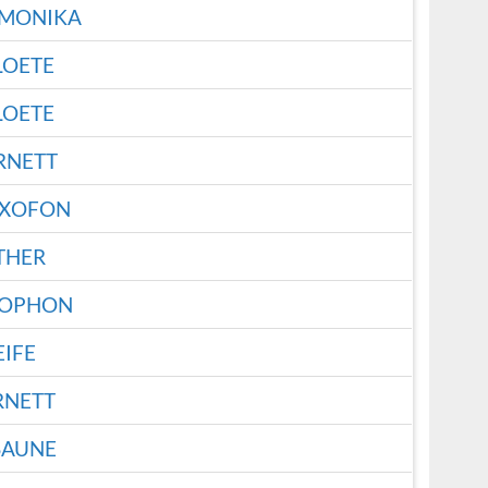
MONIKA
LOETE
LOETE
RNETT
AXOFON
THER
XOPHON
EIFE
RNETT
SAUNE