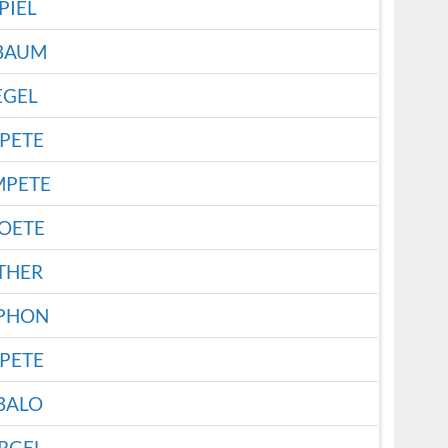
PIEL
BAUM
EGEL
PETE
MPETE
OETE
THER
PHON
PETE
BALO
RGEL