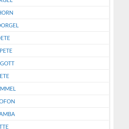
HORN
ORGEL
OETE
PETE
GOTT
ETE
OMMEL
XOFON
GAMBA
TTE