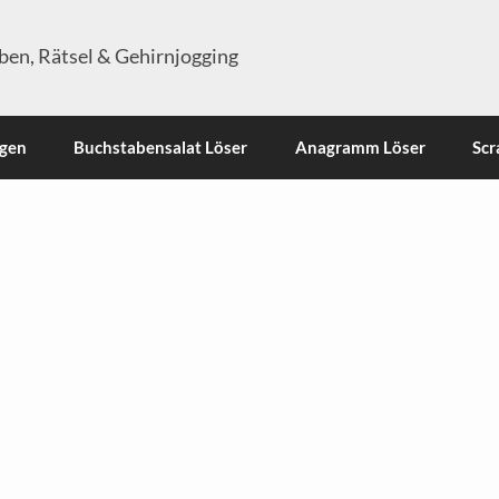
en, Rätsel & Gehirnjogging
ngen
Buchstabensalat Löser
Anagramm Löser
Scr