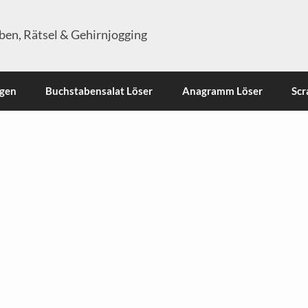
en, Rätsel & Gehirnjogging
ngen
Buchstabensalat Löser
Anagramm Löser
Scr