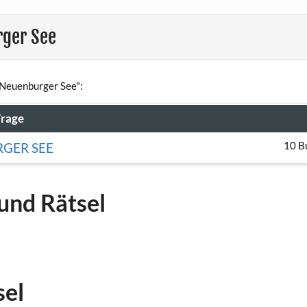
rger See
 Neuenburger See":
Frage
10 B
GER SEE
und Rätsel
sel