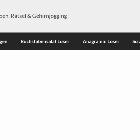
en, Rätsel & Gehirnjogging
ngen
Buchstabensalat Löser
Anagramm Löser
Scr