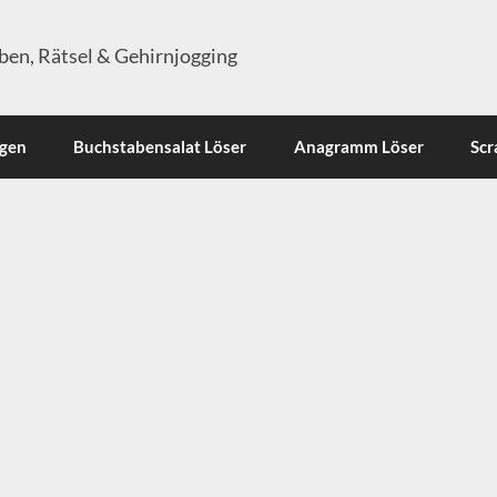
en, Rätsel & Gehirnjogging
ngen
Buchstabensalat Löser
Anagramm Löser
Scr