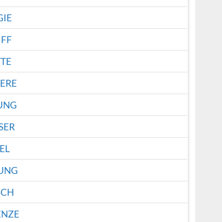
GIE
IFF
TTE
ERE
UNG
SER
EL
UNG
SCH
ENZE