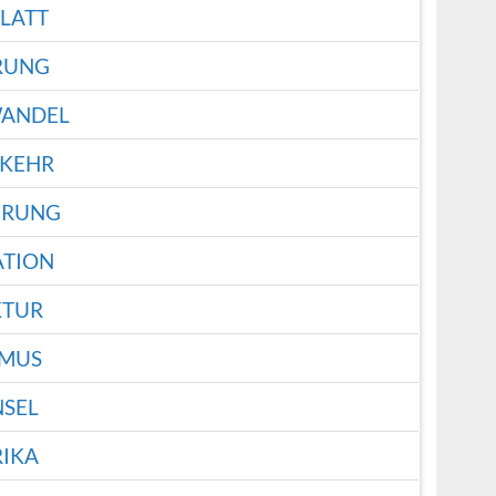
LATT
RUNG
ANDEL
RKEHR
ERUNG
TION
KTUR
SMUS
NSEL
RIKA