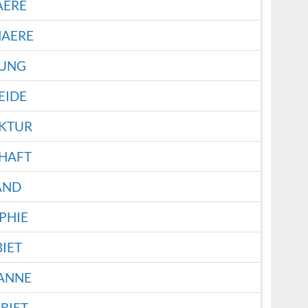
AERE
AERE
RUNG
EIDE
KTUR
HAFT
AND
PHIE
IET
ANNE
BIET