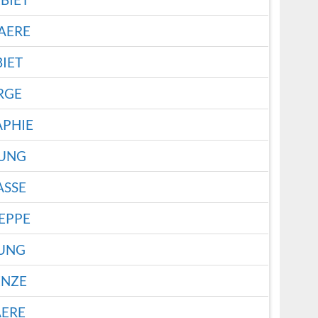
AERE
IET
RGE
PHIE
LUNG
ASSE
EPPE
UNG
NZE
ERE