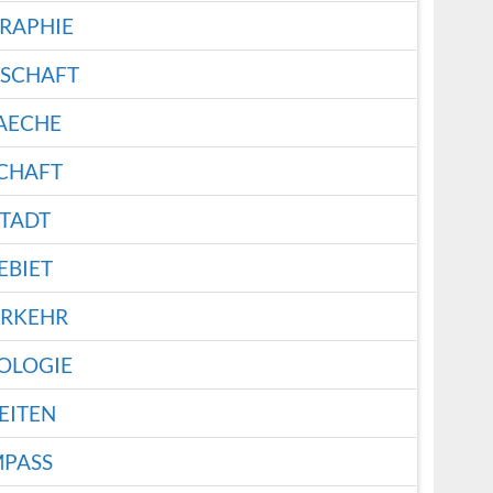
RAPHIE
SCHAFT
AECHE
CHAFT
STADT
EBIET
RKEHR
OLOGIE
EITEN
MPASS