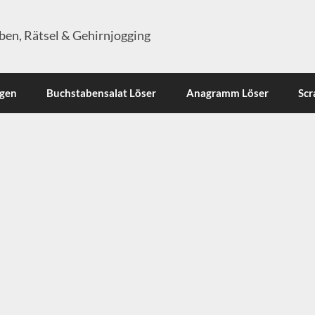
en, Rätsel & Gehirnjogging
ngen
Buchstabensalat Löser
Anagramm Löser
Scr