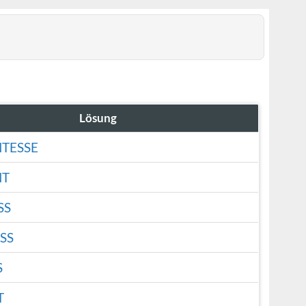
Lösung
TESSE
NT
SS
SS
S
T