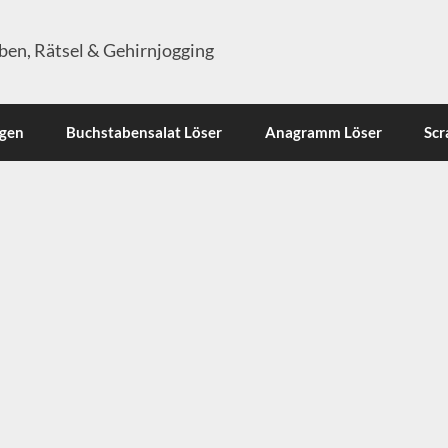
en, Rätsel & Gehirnjogging
ngen
Buchstabensalat Löser
Anagramm Löser
Scr