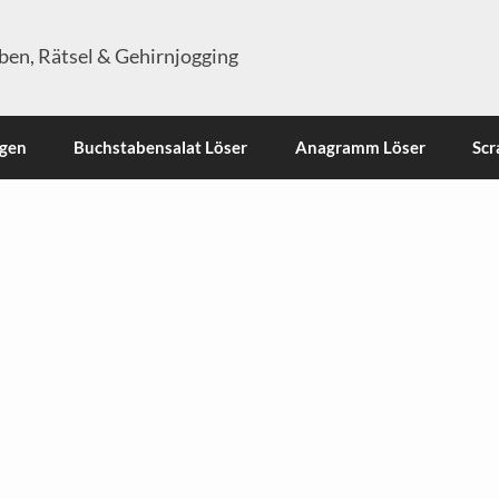
en, Rätsel & Gehirnjogging
ngen
Buchstabensalat Löser
Anagramm Löser
Scr