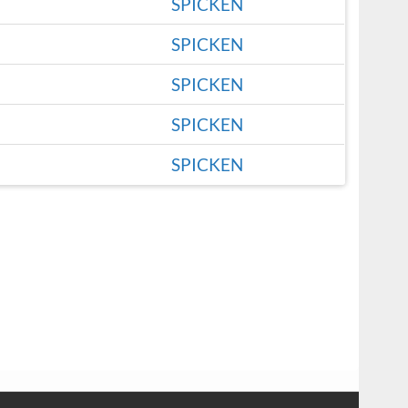
SPICKEN
SPICKEN
SPICKEN
SPICKEN
SPICKEN