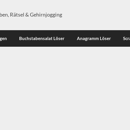
en, Rätsel & Gehirnjogging
ngen
Buchstabensalat Löser
Anagramm Löser
Scr