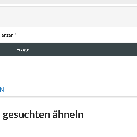
lanzani":
Frage
EN
r gesuchten ähneln