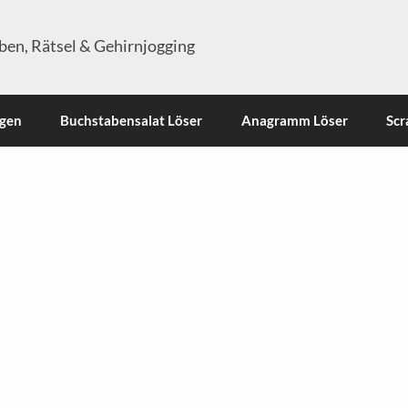
en, Rätsel & Gehirnjogging
ngen
Buchstabensalat Löser
Anagramm Löser
Scr