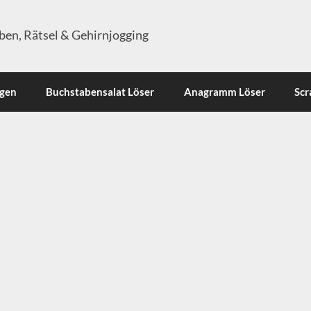
en, Rätsel & Gehirnjogging
ngen
Buchstabensalat Löser
Anagramm Löser
Scr