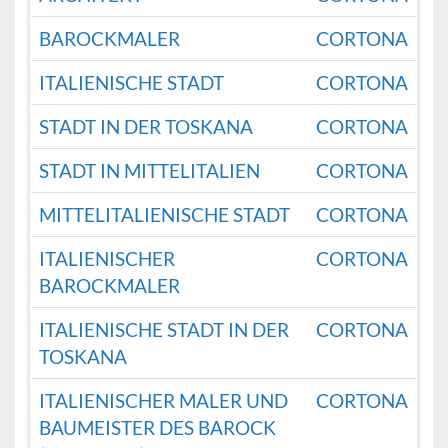
BAROCKMALER
CORTONA
ITALIENISCHE STADT
CORTONA
STADT IN DER TOSKANA
CORTONA
STADT IN MITTELITALIEN
CORTONA
MITTELITALIENISCHE STADT
CORTONA
ITALIENISCHER
CORTONA
BAROCKMALER
ITALIENISCHE STADT IN DER
CORTONA
TOSKANA
ITALIENISCHER MALER UND
CORTONA
BAUMEISTER DES BAROCK