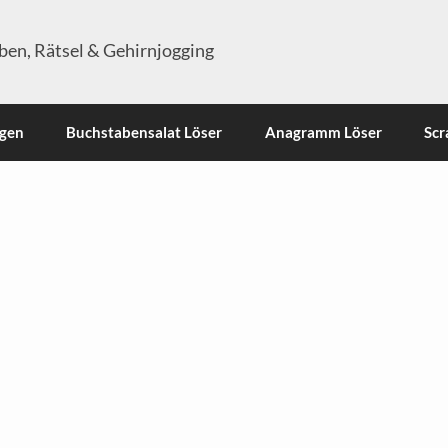
en, Rätsel & Gehirnjogging
ngen
Buchstabensalat Löser
Anagramm Löser
Scr