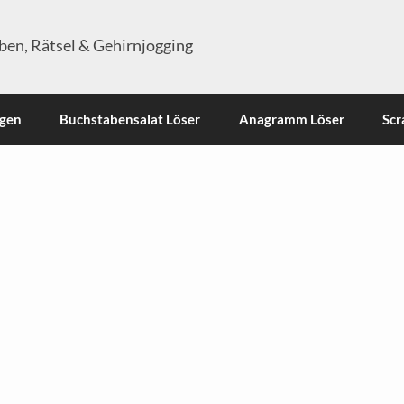
en, Rätsel & Gehirnjogging
ngen
Buchstabensalat Löser
Anagramm Löser
Scr