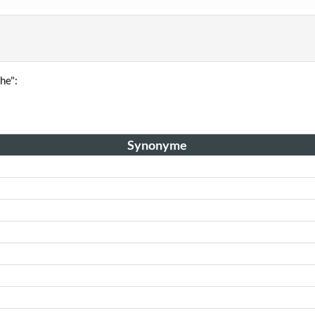
he":
Synonyme