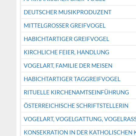
DEUTSCHER MUSIKPRODUZENT
MITTELGROSSER GREIFVOGEL
HABICHTARTIGER GREIFVOGEL
KIRCHLICHE FEIER, HANDLUNG
VOGELART, FAMILIE DER MEISEN
HABICHTARTIGER TAGGREIFVOGEL
RITUELLE KIRCHENAMTSEINFÜHRUNG
ÖSTERREICHISCHE SCHRIFTSTELLERIN
VOGELART, VOGELGATTUNG, VOGELRAS
KONSEKRATION IN DER KATHOLISCHEN 