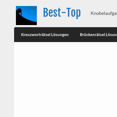
Best-Top
Knobelaufgab
Kreuzworträtsel Lösungen
Brückenrätsel Lösu