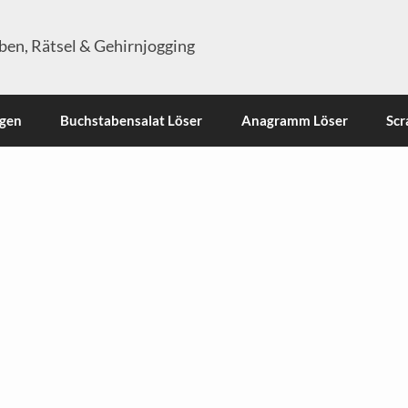
en, Rätsel & Gehirnjogging
ngen
Buchstabensalat Löser
Anagramm Löser
Scr