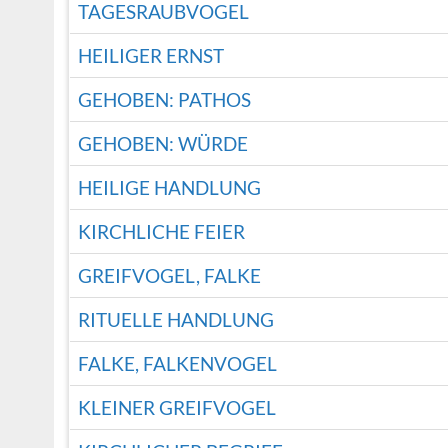
TAGESRAUBVOGEL
HEILIGER ERNST
GEHOBEN: PATHOS
GEHOBEN: WÜRDE
HEILIGE HANDLUNG
KIRCHLICHE FEIER
GREIFVOGEL, FALKE
RITUELLE HANDLUNG
FALKE, FALKENVOGEL
KLEINER GREIFVOGEL