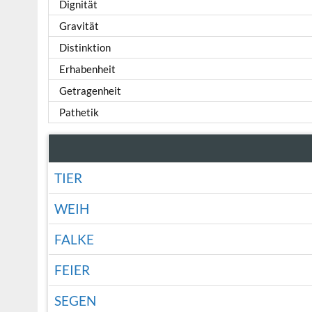
Dignität
Gravität
Distinktion
Erhabenheit
Getragenheit
Pathetik
TIER
WEIH
FALKE
FEIER
SEGEN