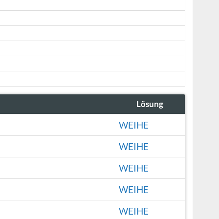
Lösung
WEIHE
WEIHE
WEIHE
WEIHE
WEIHE