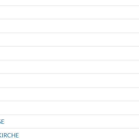
SE
KIRCHE