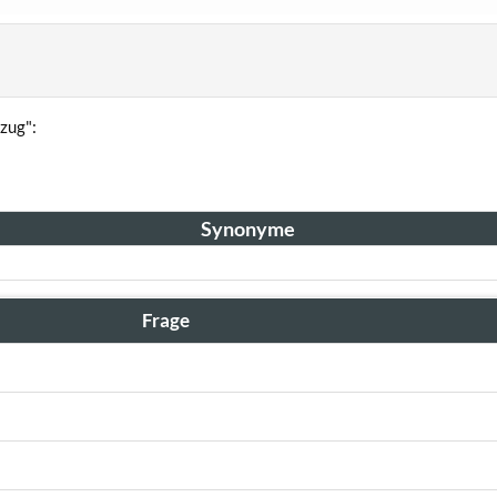
zug":
Synonyme
Frage