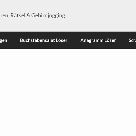
en, Rätsel & Gehirnjogging
ngen
Buchstabensalat Löser
Anagramm Löser
Scr