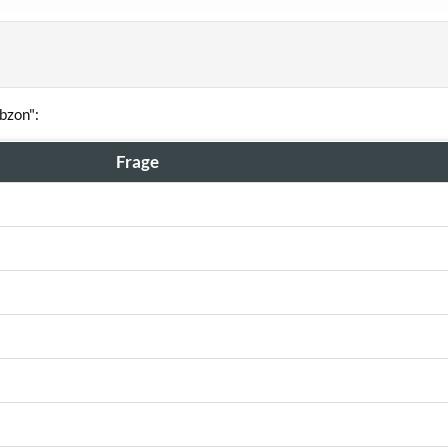
bzon":
Frage