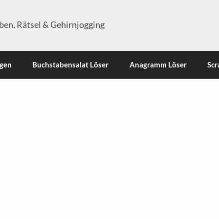
en, Rätsel & Gehirnjogging
ngen
Buchstabensalat Löser
Anagramm Löser
Scr