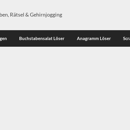
en, Rätsel & Gehirnjogging
ngen
Buchstabensalat Löser
Anagramm Löser
Scr