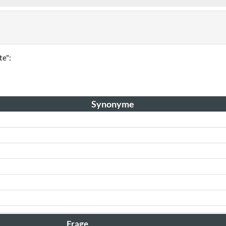
te":
Synonyme
Frage