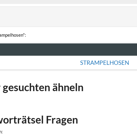
rampelhosen":
STRAMPELHOSEN
r gesuchten ähneln
worträtsel Fragen
n: