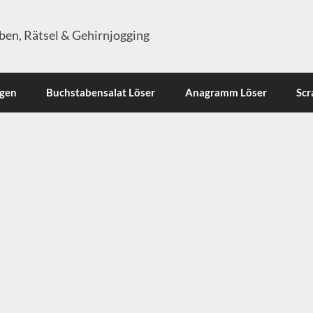
en, Rätsel & Gehirnjogging
ngen
Buchstabensalat Löser
Anagramm Löser
Scr