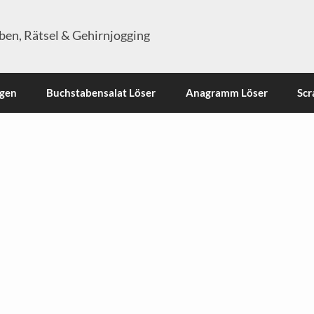
en, Rätsel & Gehirnjogging
ngen
Buchstabensalat Löser
Anagramm Löser
Scr