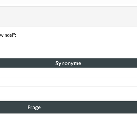
windel":
Synonyme
Frage