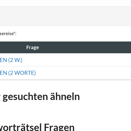
sereise":
Frage
N (2 W.)
N (2 WORTE)
r gesuchten ähneln
worträtsel Fragen