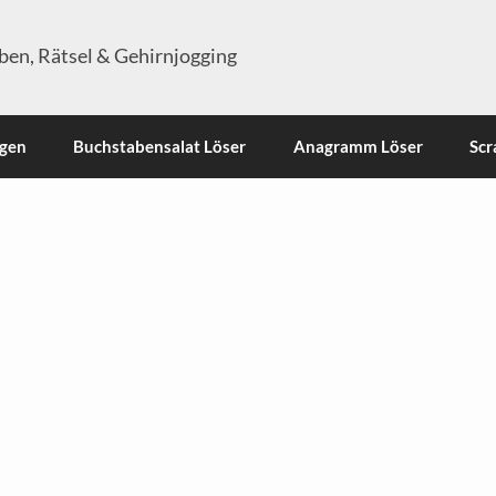
en, Rätsel & Gehirnjogging
ngen
Buchstabensalat Löser
Anagramm Löser
Scr