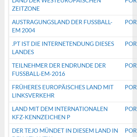
LAND DER WESTEUROPÄISCHEN
POR
ZEITZONE
AUSTRAGUNGSLAND DER FUSSBALL-E
POR
M 2004
.PT IST DIE INTERNETENDUNG DIESES
POR
LANDES
TEILNEHMER DER ENDRUNDE DER
POR
FUSSBALL-EM-2016
FRÜHERES EUROPÄISCHES LAND MIT
POR
LINKSVERKEHR
LAND MIT DEM INTERNATIONALEN
POR
KFZ-KENNZEICHEN P
DER TEJO MÜNDET IN DIESEM LAND IN
POR