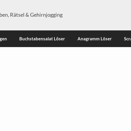
en, Rätsel & Gehirnjogging
ngen
Buchstabensalat Löser
Anagramm Löser
Scr