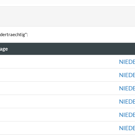
dertraechtig":
rage
NIED
NIED
NIED
NIED
NIED
NIED