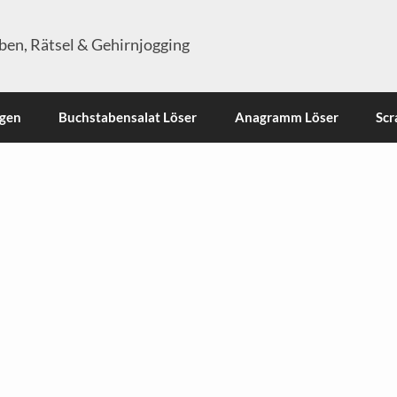
en, Rätsel & Gehirnjogging
ngen
Buchstabensalat Löser
Anagramm Löser
Scr