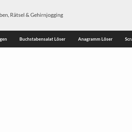
en, Rätsel & Gehirnjogging
ngen
Buchstabensalat Löser
Anagramm Löser
Scr