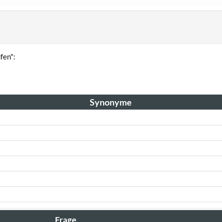
fen":
Synonyme
Frage