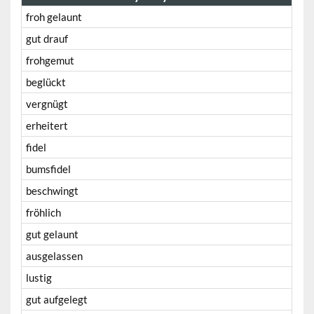
froh gelaunt
gut drauf
frohgemut
beglückt
vergnügt
erheitert
fidel
bumsfidel
beschwingt
fröhlich
gut gelaunt
ausgelassen
lustig
gut aufgelegt