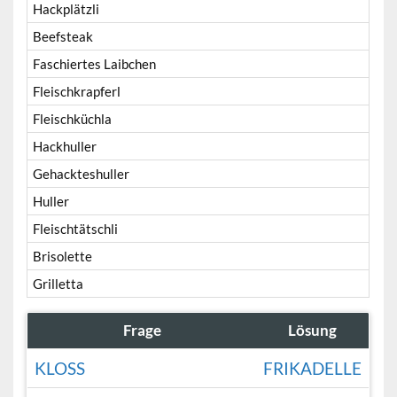
Hackplätzli
Beefsteak
Faschiertes Laibchen
Fleischkrapferl
Fleischküchla
Hackhuller
Gehackteshuller
Huller
Fleischtätschli
Brisolette
Grilletta
Frage
Lösung
KLOSS
FRIKADELLE