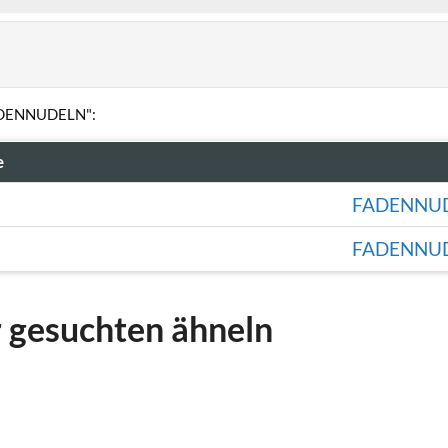
FADENNUDELN":
e
FADENNU
FADENNU
r gesuchten ähneln