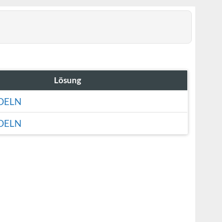
Lösung
DELN
DELN