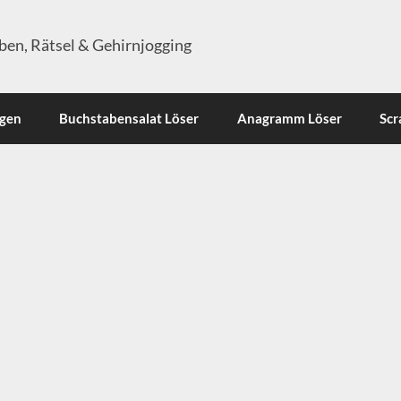
en, Rätsel & Gehirnjogging
ngen
Buchstabensalat Löser
Anagramm Löser
Scr