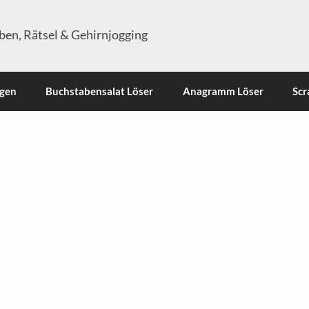
en, Rätsel & Gehirnjogging
ngen
Buchstabensalat Löser
Anagramm Löser
Scr