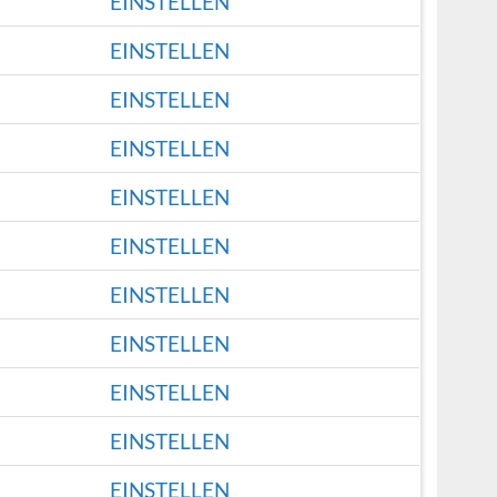
EINSTELLEN
EINSTELLEN
EINSTELLEN
EINSTELLEN
EINSTELLEN
EINSTELLEN
EINSTELLEN
EINSTELLEN
EINSTELLEN
EINSTELLEN
EINSTELLEN