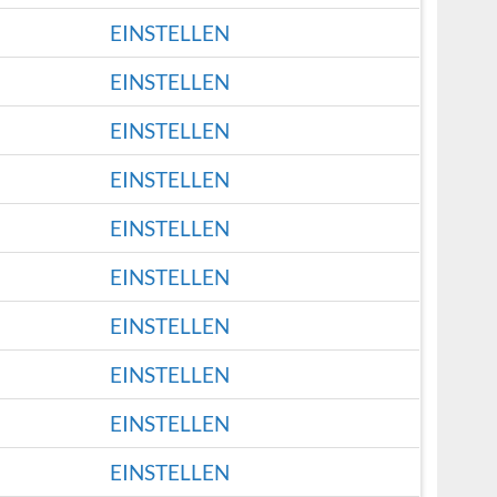
EINSTELLEN
EINSTELLEN
EINSTELLEN
EINSTELLEN
EINSTELLEN
EINSTELLEN
EINSTELLEN
EINSTELLEN
EINSTELLEN
EINSTELLEN