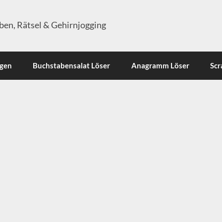
en, Rätsel & Gehirnjogging
ngen
Buchstabensalat Löser
Anagramm Löser
Scr