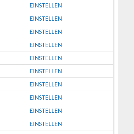
EINSTELLEN
EINSTELLEN
EINSTELLEN
EINSTELLEN
EINSTELLEN
EINSTELLEN
EINSTELLEN
EINSTELLEN
EINSTELLEN
EINSTELLEN