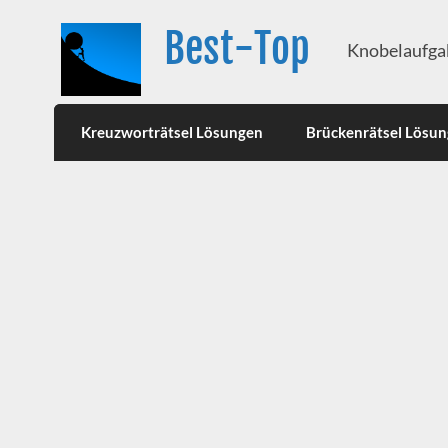
Best-Top
Knobelaufgab
Kreuzworträtsel Lösungen
Brückenrätsel Lösu