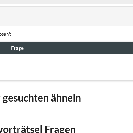
osan":
Frage
r gesuchten ähneln
worträtsel Fragen