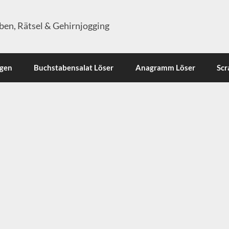
en, Rätsel & Gehirnjogging
ngen
Buchstabensalat Löser
Anagramm Löser
Scr