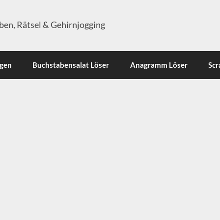
en, Rätsel & Gehirnjogging
ngen
Buchstabensalat Löser
Anagramm Löser
Scr