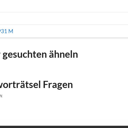
931 M
r gesuchten ähneln
worträtsel Fragen
n: