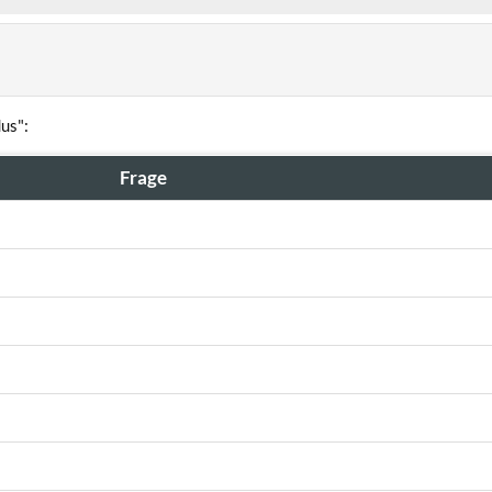
us":
Frage