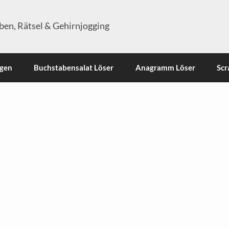
en, Rätsel & Gehirnjogging
ngen
Buchstabensalat Löser
Anagramm Löser
Scr