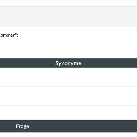
bkommen":
Synonyme
Frage