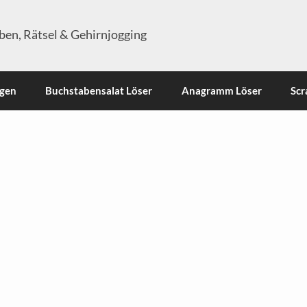
en, Rätsel & Gehirnjogging
ngen
Buchstabensalat Löser
Anagramm Löser
Scr