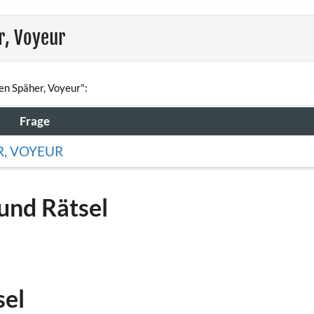
r, Voyeur
en Späher, Voyeur":
Frage
R, VOYEUR
und Rätsel
sel