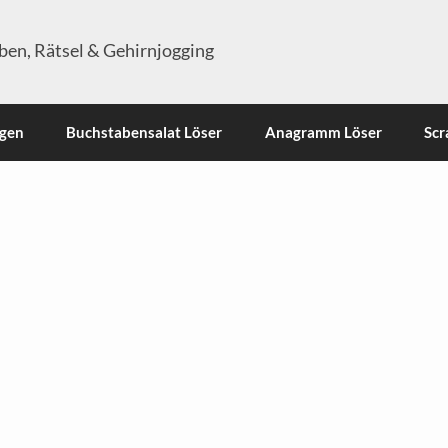
en, Rätsel & Gehirnjogging
ngen
Buchstabensalat Löser
Anagramm Löser
Scr