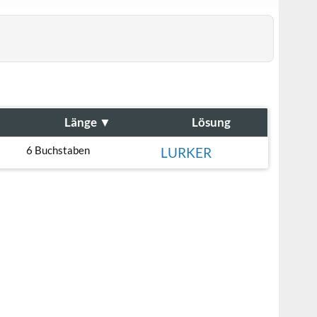
Länge
▼
Lösung
6 Buchstaben
LURKER